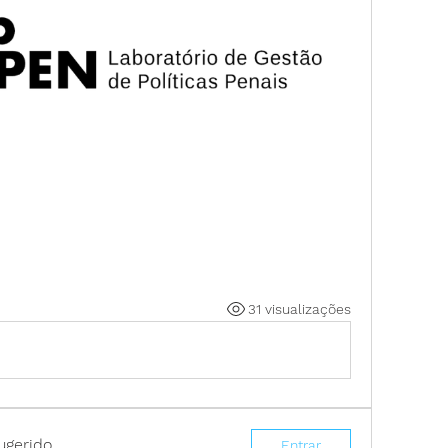
31 visualizações
ugerido
Entrar