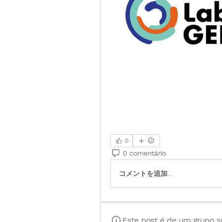
0
0 comentário
コメントを追加…
Este post é de um grupo s