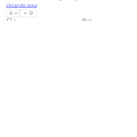
clicando aqui
. 
0
1
17
Write a comment...
Newest
Daiane Trindade
May 11, 2022
👏🏾👏🏾🤗🤗 ansiosa pra participar 🥰
Like
Informações
Para interagir com a comunidade
LabGEPEN: compartilhe e come
...
Leia Mais