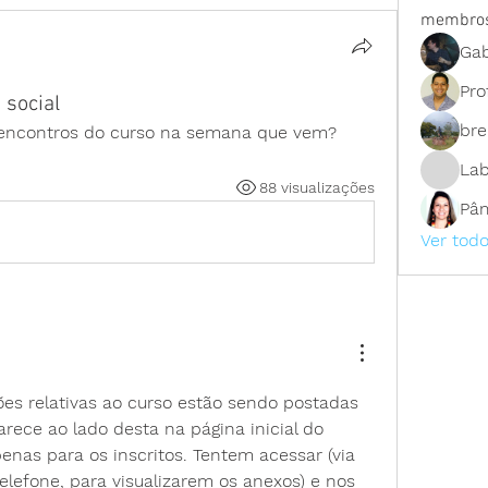
membro
Gab
Pro
 social
bre
os encontros do curso na semana que vem?
La
88 visualizações
Pâm
Ver tod
es relativas ao curso estão sendo postadas 
arece ao lado desta na página inicial do 
as para os inscritos. Tentem acessar (via 
lefone, para visualizarem os anexos) e nos 