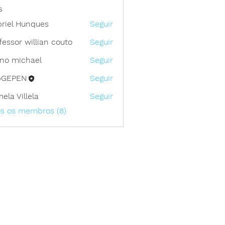
s
riel Hunques
Seguir
fessor willian couto
Seguir
no michael
Seguir
bGEPEN
Seguir
ela Villela
Seguir
os os membros (8)