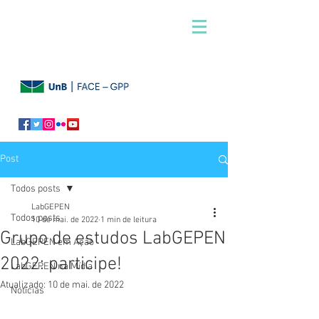
Post
Todos posts
LabGEPEN
Todos posts
10 de mai. de 2022
1 min de leitura
Grupo de estudos LabGEPEN
LabGEPEN em Ação
2022: participe!
LabGEPEN na Mídia
Atualizado:
10 de mai. de 2022
Notícias