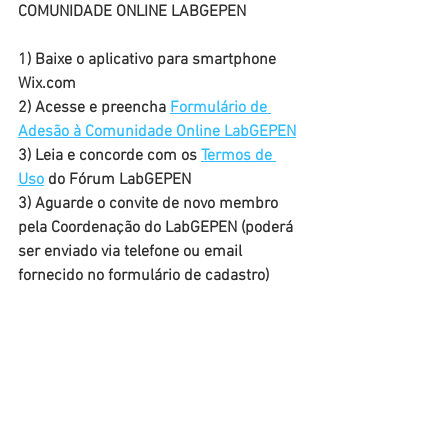
COMUNIDADE ONLINE LABGEPEN
1) Baixe o aplicativo para smartphone 
Wix.com
2) Acesse e preencha 
Formulário de 
Adesão à Comunidade Online LabGEPEN
3) Leia e concorde com os 
Termos de 
Uso
 do Fórum LabGEPEN
3) Aguarde o convite de novo membro 
pela Coordenação do LabGEPEN (poderá 
ser enviado via telefone ou email 
fornecido no formulário de cadastro)
4) Interaja e participe!
LEMBRETE: nos últimos meses, 
recebemos diversos pedidos de 
associação de membro do site 
realizados por pessoas interessadas 
durante a fase de testes do Fórum. Se 