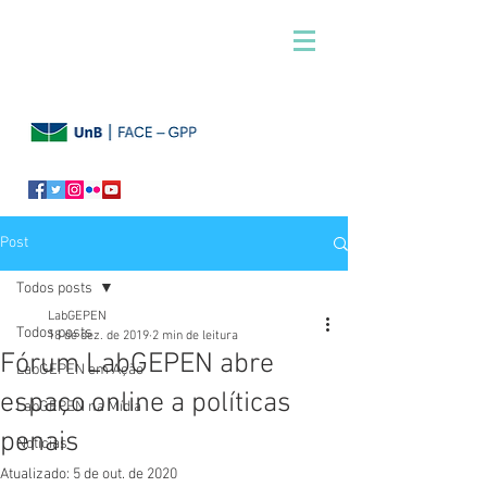
Post
Todos posts
LabGEPEN
Todos posts
18 de dez. de 2019
2 min de leitura
Fórum LabGEPEN abre
LabGEPEN em Ação
espaço online a políticas
LabGEPEN na Mídia
penais
Notícias
Atualizado:
5 de out. de 2020