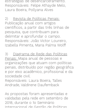
estratégias de desencarceramento. ​
Responsáveis: Felipe Athayde Melo,
Laura Boeira, Pollyana Alves
2)
Revista de Políticas Penais:
Publicação anual com artigos
científicos, a partir das três linhas de
pesquisa, que contribuam para
delimitar e aprofundar o campo.
Responsáveis: João Victor Loureiro,
Izabella Pimenta, Maria Palma Wolff
3)
Diagrama de Rede das Políticas
Penais:
Mapa anual de pessoas e
organizações que atuam com políticas
penais, distribuído por região geográfica
e por eixo acadêmico, profissional e da
sociedade civil.
Reponsáveis: Laura Boeira, Talles
Andrade, Valdirene Daufemback
As propostas foram apresentadas e
validadas pela rede em setembro de
2018, durante o 1o Seminário
Internacional de Gestão de Políticas