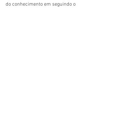
do conhecimento em seguindo o 
princípio de que disponibilizar 
gratuitamente o conhecimento científico 
ao público proporciona maior 
democratização mundial do 
conhecimento.
Mais informações: 
https://revistas.ucpel.edu.br/
libertas/index
Ver tudo
Posts recentes