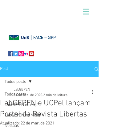
Post
Todos posts
LabGEPEN
Todos posts
31 de dez. de 2020
2 min de leitura
LabGEPEN e UCPel lançam
LabGEPEN em Ação
Portal da Revista Libertas
LabGEPEN na Mídia
Atualizado:
22 de mar. de 2021
Notícias