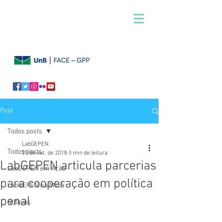
Post
Todos posts
LabGEPEN
Todos posts
25 de out. de 2018
3 min de leitura
LabGEPEN articula parcerias
LabGEPEN em Ação
para cooperação em política
LabGEPEN na Mídia
penal
Notícias