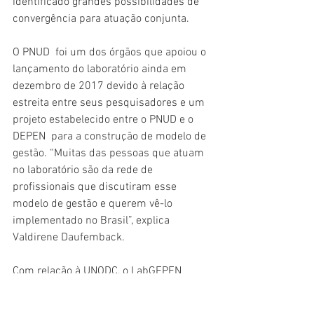
identificado grandes possibilidades de 
convergência para atuação conjunta. 
O PNUD  foi um dos órgãos que apoiou o 
lançamento do laboratório ainda em 
dezembro de 2017 devido à relação 
estreita entre seus pesquisadores e um 
projeto estabelecido entre o PNUD e o 
DEPEN  para a construção de modelo de 
gestão. “Muitas das pessoas que atuam 
no laboratório são da rede de 
profissionais que discutiram esse 
modelo de gestão e querem vê-lo 
implementado no Brasil”, explica 
Valdirene Daufemback. 
Com relação à UNODC, o LabGEPEN 
espera trabalhar a agenda do escritório 
pela perspectiva de uma reforma penal 