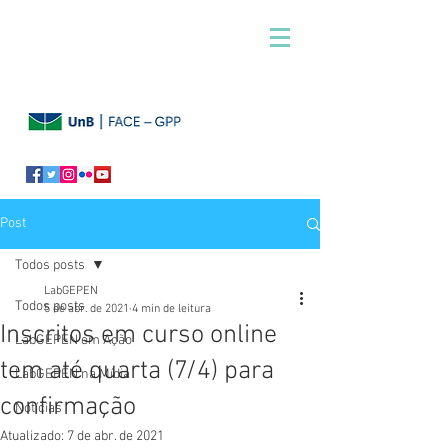
Post
Todos posts
LabGEPEN
Todos posts
5 de abr. de 2021
4 min de leitura
Inscritos em curso online
LabGEPEN em Ação
tem até quarta (7/4) para
LabGEPEN na Mídia
confirmação
Notícias
Atualizado:
7 de abr. de 2021