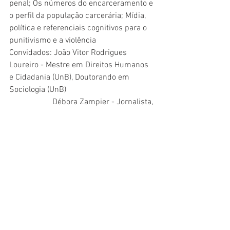
penal; Os números do encarceramento e 
o perfil da população carcerária; Mídia, 
política e referenciais cognitivos para o 
punitivismo e a violência
Convidados: João Vitor Rodrigues 
Loureiro - Mestre em Direitos Humanos 
e Cidadania (UnB), Doutorando em 
Sociologia (UnB)
                     Débora Zampier - Jornalista, 
mestre em Gestão do Desenvolvimento 
(LSE / Reino Unido)
2.2 - O Sistema de Justiça Criminal e a 
Intersetorialidade dos atores e 
discursos (gravada)
Relações intergovernamentais entre os 
atores do Sistema de Justiça Criminal; 
Estratégias de advocacy, articulações 
interinstitucionais e internacionais entre 