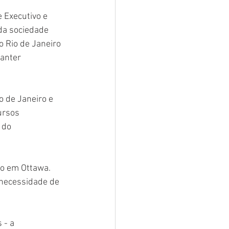
 Executivo e 
 da sociedade 
o Rio de Janeiro 
anter 
 de Janeiro e 
ursos 
 do 
o em Ottawa. 
 necessidade de 
 - a 