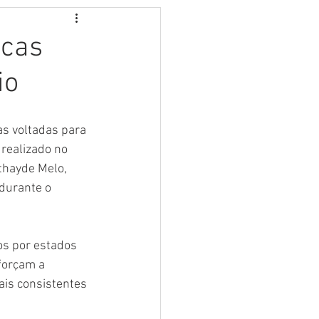
icas
io
as voltadas para 
realizado no 
thayde Melo, 
durante o 
os por estados 
eforçam a 
is consistentes 