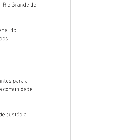
, Rio Grande do 
anal do 
dos. 
ntes para a 
 a comunidade 
e custódia, 