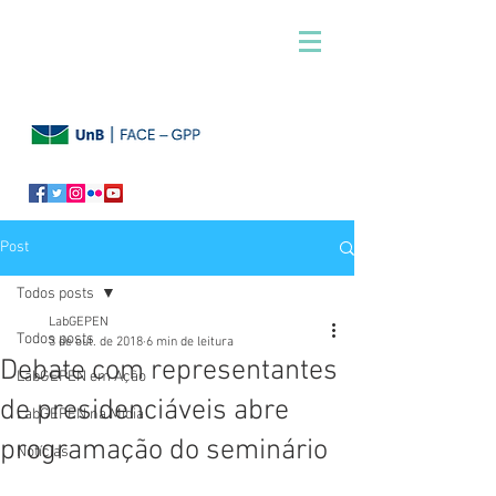
Post
Todos posts
LabGEPEN
Todos posts
3 de out. de 2018
6 min de leitura
Debate com representantes
LabGEPEN em Ação
de presidenciáveis abre
LabGEPEN na Mídia
programação do seminário
Notícias