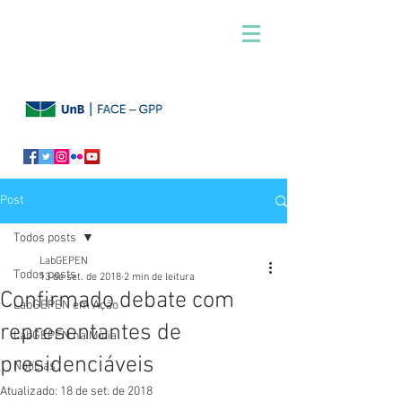
Post
Todos posts
LabGEPEN
Todos posts
13 de set. de 2018
2 min de leitura
Confirmado debate com
LabGEPEN em Ação
representantes de
LabGEPEN na Mídia
presidenciáveis
Notícias
Atualizado:
18 de set. de 2018