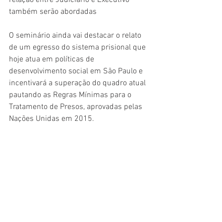
relação entre Judiciário e Executivo 
também serão abordadas
O seminário ainda vai destacar o relato 
de um egresso do sistema prisional que 
hoje atua em políticas de 
desenvolvimento social em São Paulo e 
incentivará a superação do quadro atual 
pautando as Regras Mínimas para o 
Tratamento de Presos, aprovadas pelas 
Nações Unidas em 2015.
Confira aqui a 
programação completa
. 
Serviço
Debate com representantes de 
presidenciáveis
Data: 19/9 (quarta-feira), 10h
Local: Auditório verde da Faculdade de 