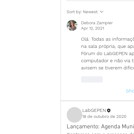
Sort by:
Newest
Debora Zampier
Apr 12, 2021
Olá. Todas as informaçõ
na sala própria, que ap
Fórum do LabGEPEN apen
computador e não via te
avisem se tiverem dific
Like
Sh
LabGEPEN
18 de outubro de 2020
Lançamento: Agenda Munici