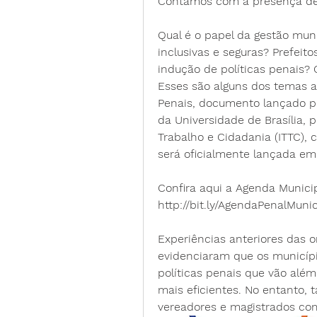
Contamos com a presença de
Qual é o papel da gestão muni
inclusivas e seguras? Prefeit
indução de políticas penais? 
Esses são alguns dos temas a
Penais, documento lançado pel
da Universidade de Brasília, pe
Trabalho e Cidadania (ITTC), c
será oficialmente lançada em 
Confira aqui a Agenda Municipa
http://bit.ly/AgendaPenalMunic
Experiências anteriores das 
evidenciaram que os municípi
políticas penais que vão alé
mais eficientes. No entanto, t
vereadores e magistrados co