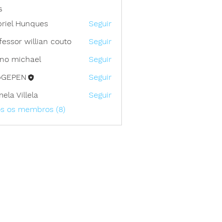
s
riel Hunques
Seguir
fessor willian couto
Seguir
no michael
Seguir
bGEPEN
Seguir
ela Villela
Seguir
os os membros (8)