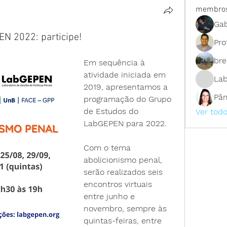
membro
Gab
N 2022: participe!
Pro
bre
Em sequência à 
atividade iniciada em 
La
2019, apresentamos a 
Pâm
programação do Grupo 
de Estudos do 
Ver tod
LabGEPEN para 2022.
Com o tema 
abolicionismo penal, 
serão realizados seis 
encontros virtuais 
entre junho e 
novembro, sempre às 
quintas-feiras, entre 